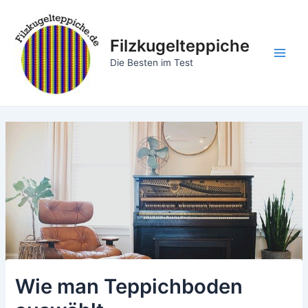
Zum
Inhalt
springen
Filzkugelteppiche
Main
Die Besten im Test
Men
Wie man Teppichboden