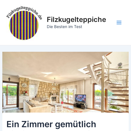
Zum
Inhalt
springen
Filzkugelteppiche
Main
Die Besten im Test
Men
Ein Zimmer gemütlich